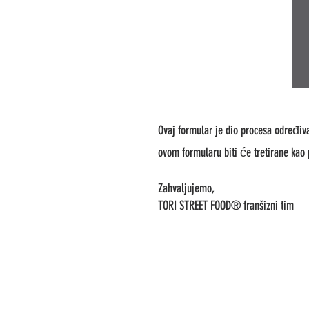
Ovaj formular je dio procesa određiv
ovom formularu biti će tretirane kao 
Zahvaljujemo,
TORI STREET FOOD® franšizni tim
TORI Streetfood ŠP
Trg Ivana Kukuljević