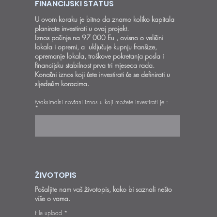
FINANCIJSKI STATUS
U ovom koraku je bitno da znamo koliko kapitala
planirate investirati u ovaj projekt.
Iznos počinje na 97 000 Eu , ovisno o veličini
lokala i opremi, a uključuje kupnju franšize,
opremanje lokala, troškove pokretanja posla i
financijsku stabilnost prva tri mjeseca rada.
Konačni iznos koji ćete investirati će se definirati u
sljedećim koracima.
Maksimalni novčani iznos u koji možete investirati je :
ŽIVOTOPIS
Pošaljite nam vaš životopis, kako bi saznali nešto
više o vama.
File upload