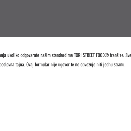
anja ukoliko odgovarate našim standardima TORI STREET FOOD® franšize. Sve
poslovna tajna. Ovaj formular nije ugovor te ne obvezuje niti jednu stranu.
ANSKO
TORI Streetfood TRNJE
TORI 
a 5
Zelinska ulica 7