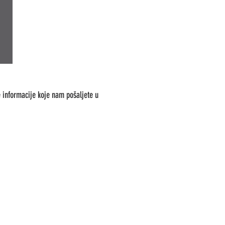
 informacije koje nam pošaljete u
Streetfood ZAVRTNICA
Zavrtnica 17