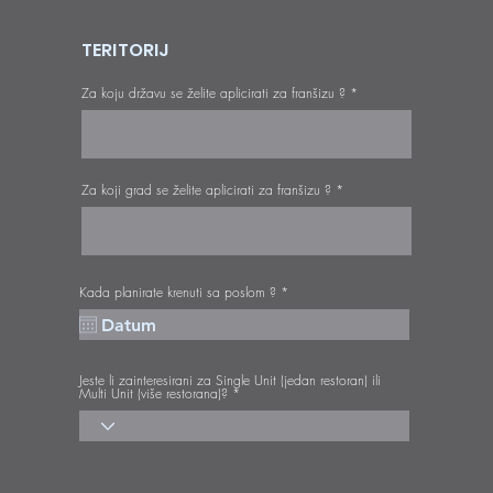
TERITORIJ
Za koju državu se želite aplicirati za franšizu ?
Za koji grad se želite aplicirati za franšizu ?
r
Kada planirate krenuti sa poslom ?
*
e
q
u
i
r
e
Jeste li zainteresirani za Single Unit (jedan restoran) ili
d
Multi Unit (više restorana)?