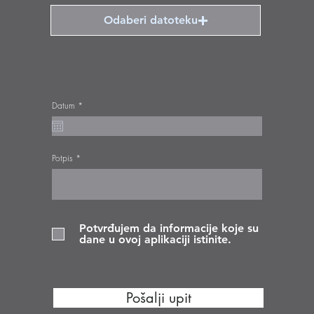
Odaberi datoteku
r
Datum
*
e
q
u
i
r
e
Potpis
d
Potvrđujem da informacije koje su
dane u ovoj aplikaciji istinite.
Pošalji upit