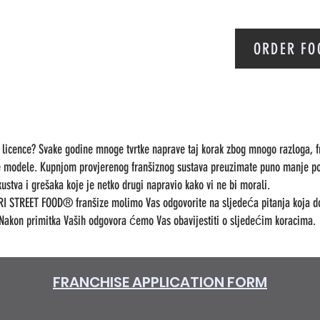
ORDER FO
ne licence? Svake godine mnoge tvrtke naprave taj korak zbog mnogo razloga, 
e modele. Kupnjom provjerenog franšiznog sustava preuzimate puno manje po
skustva i grešaka koje je netko drugi napravio kako vi ne bi morali.
ORI STREET FOOD® franšize molimo Vas odgovorite na sljedeća pitanja koja d
 Nakon primitka Vaših odgovora ćemo Vas obavijestiti o sljedećim koracima.
FRANCHISE APPLICATION FORM