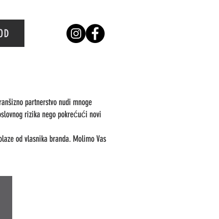
OD
franšizno partnerstvo nudi mnoge
slovnog rizika nego pokrećući novi
olaze od vlasnika branda. Molimo Vas