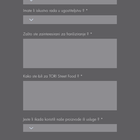
Imate li iskustvo rada u ugostiteljstvu ?
Zašto ste zainteresirani za franšiziranje ?
Kako ste čuli za TORI Street Food ?
Jeste li ikada koristili naše proizvode ili usluge ?